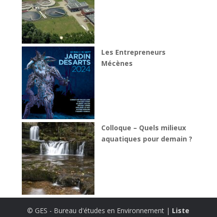
—
fortement
PFAS
consommateurs
et
d’eau
valorisation
potable
agricole
Les Entrepreneurs
des
Mécènes
boues
Colloque – Quels milieux
aquatiques pour demain ?
© GES - Bureau d'études en Environnement |
Liste