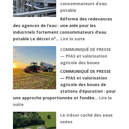
consommateurs d’eau
potable
Réforme des redevances
des agences de l’eau : une aide pour les
industriels fortement consommateurs d’eau
:
potable Le décret n°…
Lire la suite
Réforme
COMMUNIQUÉ DE PRESSE
des
— PFAS et valorisation
redevances
agricole des boues
des
COMMUNIQUÉ DE PRESSE
agences
— PFAS et valorisation
de
agricole des boues de
l’eau
stations d’épuration : pour
:
une approche proportionnée et fondée…
Lire la
une
:
suite
aide
COMMUNIQUÉ
pour
Le trésor caché des eaux
DE
les
usées
PRESSE
industriels