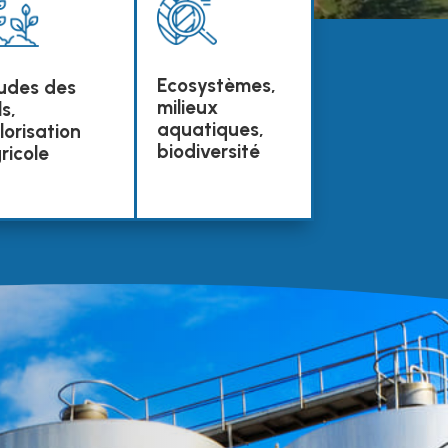
Ecosystèmes,
udes des
milieux
ls,
aquatiques,
lorisation
biodiversité
ricole