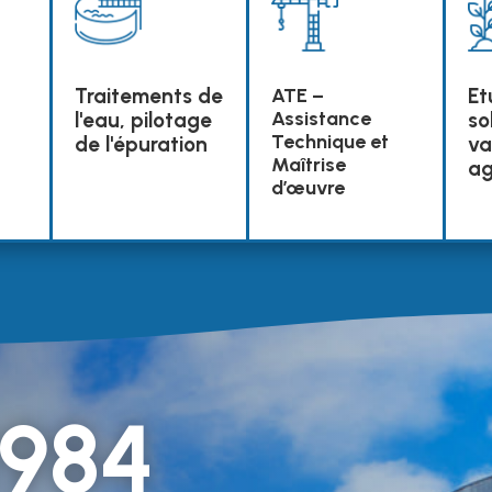
Traitements de
ATE –
Et
Assistance
l'eau, pilotage
so
Technique et
de l'épuration
va
Maîtrise
ag
d’œuvre
1984