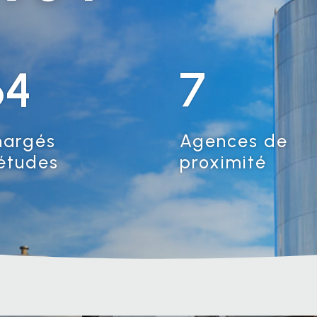
64
7
hargés
Agences de
études
proximité