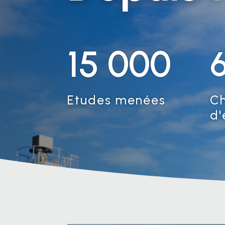
15 000
Etudes menées
C
d'