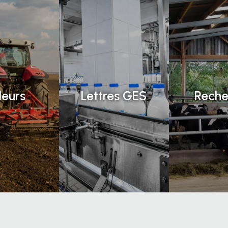
leurs
Lettres GES
Reche