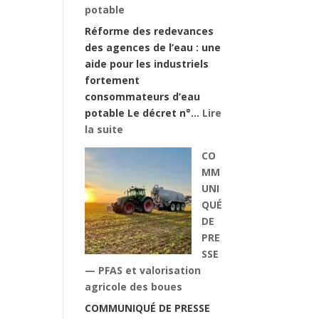
potable
Réforme des redevances
des agences de l’eau : une
aide pour les industriels
fortement
consommateurs d’eau
potable Le décret n°…
Lire
:
la suite
Réforme
CO
des
MM
redevances
UNI
des
QUÉ
agences
DE
de
PRE
l’eau
SSE
:
— PFAS et valorisation
une
agricole des boues
aide
COMMUNIQUÉ DE PRESSE
pour