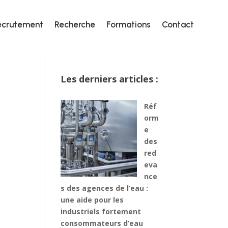
ecrutement
Recherche
Formations
Contact
ecrutement
Recherche
Formations
Contact
Les derniers articles :
Réf
orm
e
des
red
eva
nce
s des agences de l’eau :
une aide pour les
industriels fortement
consommateurs d’eau