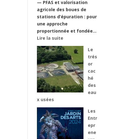
— PFAS et valorisation
les
agricole des boues de
industriels
stations d’épuration : pour
fortement
une approche
consommateurs
proportionnée et fondée…
d’eau
:
Lire la suite
potable
COMMUNIQUÉ
Le
DE
trés
PRESSE
or
—
cac
PFAS
hé
et
des
valorisation
eau
agricole
x usées
des
boues
Les
Entr
epr
ene