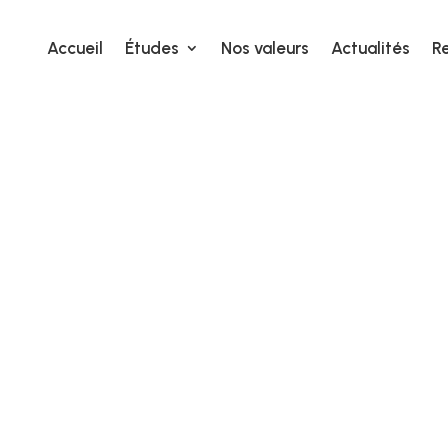
Accueil
Études
Nos valeurs
Actualités
R
Accueil
Études
Nos valeurs
Actualités
R